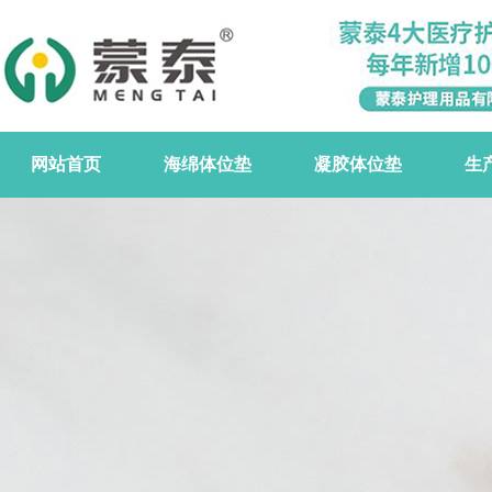
网站首页
海绵体位垫
凝胶体位垫
生